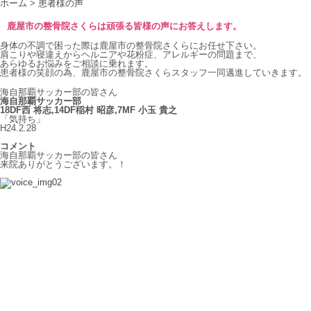
ホーム
>
患者様の声
鹿屋市の整骨院さくらは頑張る皆様の声にお答えします。
身体の不調で困った際は鹿屋市の整骨院さくらにお任せ下さい。
肩こりや寝違えからヘルニアや花粉症、アレルギーの問題まで、
あらゆるお悩みをご相談に乗れます。
患者様の笑顔の為、鹿屋市の整骨院さくらスタッフ一同邁進していきます。
海自那覇サッカー部の皆さん
海自那覇サッカー部
18DF西 将志,14DF稲村 昭彦,7MF 小玉 貴之
「気持ち」
H24.2.28
コメント
海自那覇サッカー部の皆さん
来院ありがとうございます。！