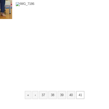
«
‹
37
38
39
40
41