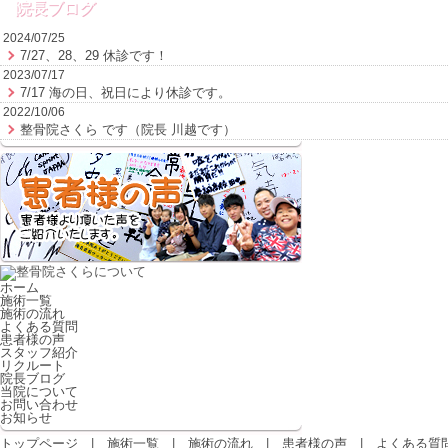
院長ブログ
2024/07/25
7/27、28、29 休診です！
2023/07/17
7/17 海の日、祝日により休診です。
2022/10/06
整骨院さくら です（院長 川越です）
ホーム
施術一覧
施術の流れ
よくある質問
患者様の声
スタッフ紹介
リクルート
院長ブログ
当院について
お問い合わせ
お知らせ
トップページ
|
施術一覧
|
施術の流れ
|
患者様の声
|
よくある質