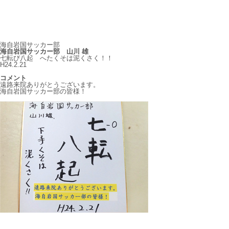
海自岩国サッカー部
海自岩国サッカー部 山川 雄
七転び八起 へたくそは泥くさく！！
H24.2.21
コメント
遠路来院ありがとうございます。
海自岩国サッカー部の皆様！