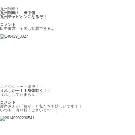
九州制覇！
九州制覇！ 田中健
九州チャピオンになるぞ！
コメント
田中健君 全国も制覇できるよ
エイジシュート達成！！
うれしかー！！身体動く！！
うれししてたまらん！！
コメント
慶尚さんが「嬉か」と私たちも嬉しいです！！
いつも 有り難うございます！！